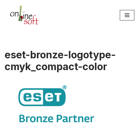
Aller
au
contenu
eset-bronze-logotype-
cmyk_compact-color